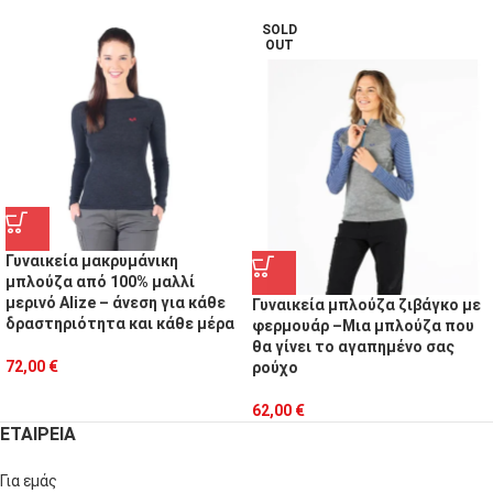
SOLD
OUT
Γυναικεία μακρυμάνικη
μπλούζα από 100% μαλλί
μερινό Alize – άνεση για κάθε
Γυναικεία μπλούζα ζιβάγκο με
δραστηριότητα και κάθε μέρα
φερμουάρ –Μια μπλούζα που
θα γίνει το αγαπημένο σας
72,00
€
ρούχο
62,00
€
ΕΤΑΙΡΕΙΑ
Για εμάς