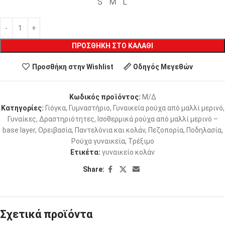
S
M
L
ΠΡΟΣΘΉΚΗ ΣΤΟ ΚΑΛΆΘΙ
Προσθήκη στην Wishlist
Οδηγός Μεγεθών
Κωδικός προϊόντος:
Μ/Δ
Κατηγορίες:
Γιόγκα
,
Γυμναστήριο
,
Γυναικεία ρούχα από μαλλί μερινό
,
Γυναίκες
,
Δραστηριότητες
,
Ισοθερμικά ρούχα από μαλλί μερινό –
base layer
,
Ορειβασία
,
Παντελόνια και κολάν
,
Πεζοπορία
,
Ποδηλασία
,
Ρούχα γυναικεία
,
Τρέξιμο
Ετικέτα:
γυναικείο κολάν
Share:
Σχετικά προϊόντα