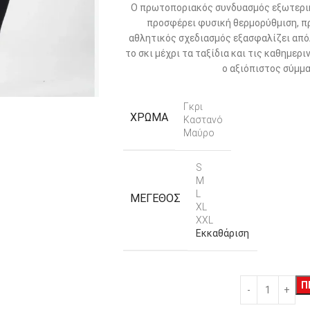
Ο πρωτοποριακός συνδυασμός εξωτερικ
προσφέρει φυσική θερμορύθμιση, πρ
αθλητικός σχεδιασμός εξασφαλίζει απόλ
το σκι μέχρι τα ταξίδια και τις καθημερ
ο αξιόπιστος σύμμα
Γκρι
ΧΡΏΜΑ
Καστανό
Μαύρο
S
M
L
ΜΈΓΕΘΟΣ
XL
XXL
Εκκαθάριση
Π