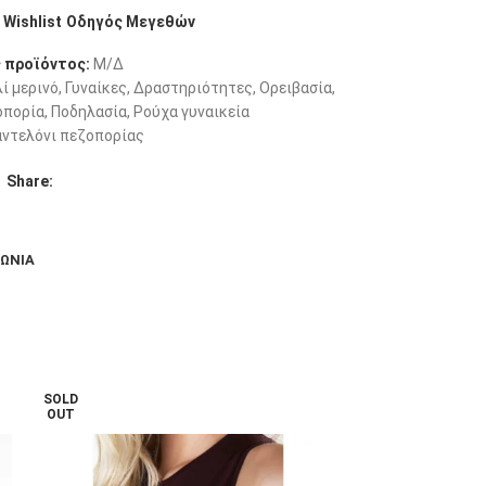
Wishlist
Οδηγός Μεγεθών
 προϊόντος:
Μ/Δ
ί μερινό
,
Γυναίκες
,
Δραστηριότητες
,
Ορειβασία
,
οπορία
,
Ποδηλασία
,
Ρούχα γυναικεία
αντελόνι πεζοπορίας
Share:
ΝΩΝΊΑ
SOLD
OUT