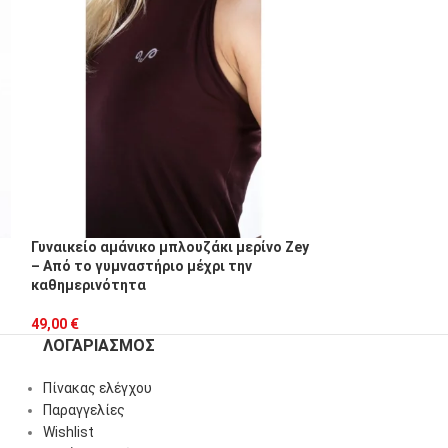
Δροσερή καλοκα
Pera- Cool Wool
Γυναικείο αμάνικο μπλουζάκι μερίνο Zey
62,00
€
– Από το γυμναστήριο μέχρι την
καθημερινότητα
49,00
€
ΛΟΓΑΡΙΑΣΜΌΣ
Πίνακας ελέγχου
Παραγγελίες
Wishlist