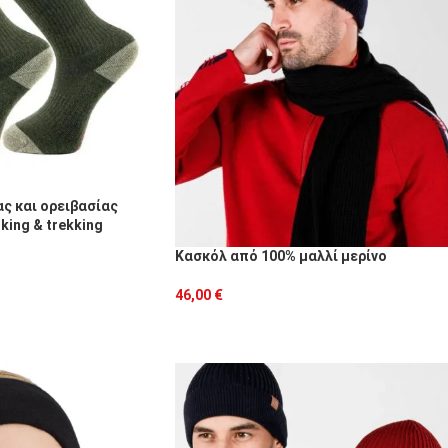
ς και ορειβασίας
king & trekking
Κασκόλ από 100% μαλλί μερίνο
46,00
€