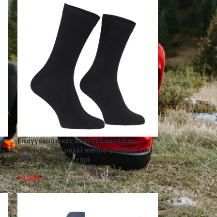
Επαγγελματικές κάλτσες εργασίας
ό
ανδρικές από μαλλί merino για βήμα που
αναπνέει-ένα ζευγάρι
14,00
€