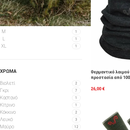
L/XL
1
One size
1
Ένα μέγεθος
6
Ένα μέγεθος ταιριάζει σε όλους
1
M
1
L
1
XL
1
ΧΡΏΜΑ
Θερμαντικό λαιμού 
προστασία από 100
Βιολετί
2
26,00
€
Γκρι
7
Καστανό
1
Κίτρινο
1
Κόκκινο
2
Λευκό
3
Μαύρο
12