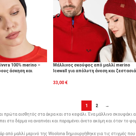
vvra 100% merino –
Μάλλινος σκούφος από μαλλί merino
ίδους άσκηση και
Icewall για απόλυτη άνεση και ζεστασιά
33,00
€
1
2
→
αι πρώτα αισθητός στα άκρα και στο κεφάλι. Ένα μάλλινο σκουφάκι α
πει στο δέρμα να αναπνέει και παραμένει άνετο ακόμη και όταν το φο
άρ από μαλλί μερινό της Woolona δημιουργήθηκε για τις στιγμές πο