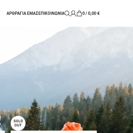
ΑΡΘΡΑ
ΓΙΑ ΕΜΑΣ
ΕΠΙΚΟΙΝΩΝΙΑ
0
/
0,00
€
μιας μεγάλης διαδρομής. Το μαλλί μερινό
ημένη θερμοκρασία χωρίς τη βαριά αίσθηση των
ικτική αίσθηση. Συνδύασέ το με γάντια, κασκόλ,
ο ταξίδι και την καθημερινότητα.
18
24
SOLD
OUT