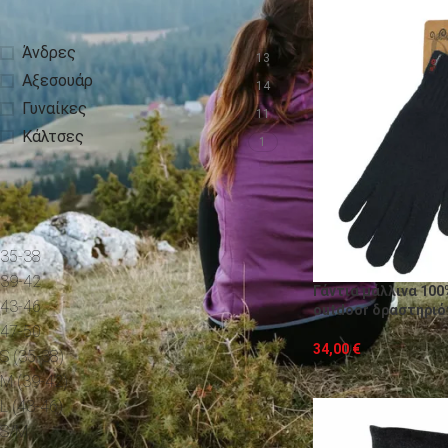
ΚΑΤΗΓΟΡΊΕΣ ΠΡΟΪΌΝΤΩΝ
Άνδρες
13
Αξεσουάρ
14
Γυναίκες
11
Κάλτσες
1
ΜΈΓΕΘΟΣ
35-38
3
39-42
3
Γάντια μάλλινα 100
43-46
3
οutdoor δραστηριό
47-50
1
34,00
€
S (35-38)
1
Μ (39-42)
1
L (43-46)
1
S/M
1