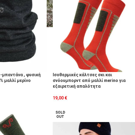
-μπαντάνα , φυσική
Ισοθερμικές κάλτσες σκι και
% μαλλί μερίνο
σνόουμπορντ από μαλλί merino για
εξαιρετική απαλότητα
19,00
€
SOLD
OUT