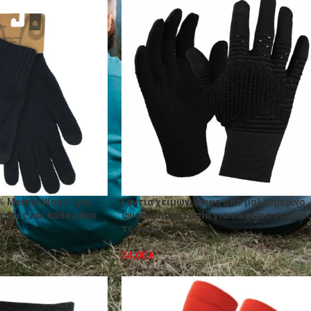
% Merino Wool – για
Γάντια χειμωνιάτικα από μαλλί μερίνο,
τητες και κάθε μέρα
φυσική προστασία για τα χέρια σου απ
το κρύο
34,00
€