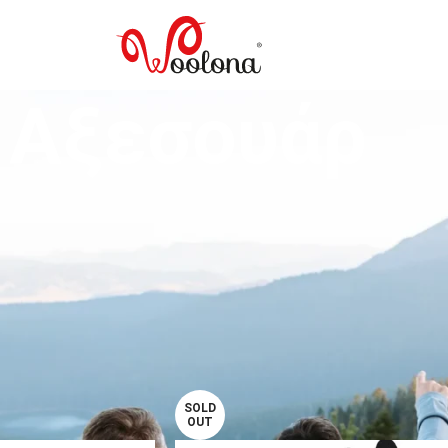
Αξεσουάρ
ιες μπορούν να αλλάξουν ολόκληρη την αίσθηση μιας κρύας ημέρας ή 
εται φυσικά την υγρασία και βοηθά το σώμα να διατηρεί πιο ισορροπ
νών υλικών.
κουφάκι προστατεύει το κεφάλι χωρίς να δημιουργεί βαριά και αποπν
 από τη συλλογή της Woolona για το βουνό, το σκι, την πεζοπορία, τ
ουάρ
Εμφάνισε
9
12
SOLD
OUT