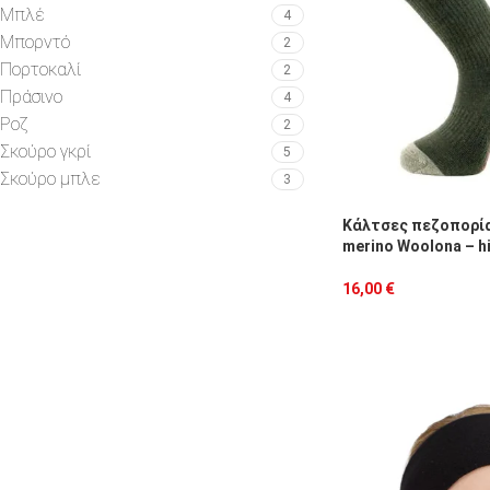
Μπλέ
4
Μπορντό
2
Πορτοκαλί
2
Πράσινο
4
Ροζ
2
Σκούρο γκρί
5
Σκούρο μπλε
3
Κάλτσες πεζοπορία
merino Woolona – hi
16,00
€