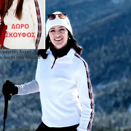
ί μερινός Asya–
ι άνεση που διαρκεί
ερ από μαλλί μερινό σε κρατούν ζεστή χωρίς τη βαριά αίσθηση ενός
εται την υγρασία και βοηθά στη διατήρηση μιας ευχάριστης θερμοκρασ
ομψή εφαρμογή τους προσφέρουν ελευθερία κινήσεων από το πρωί μέ
ρινή σου έξοδο ή στο ταξίδι και να τα συνδυάσεις εύκολα με παντελό
διότητες του μαλλιού μερινό, το ρούχο παραμένει φρέσκο για περισσ
 στους 30°C, σε πρόγραμμα για μάλλινα, χωρίς μαλακτικό. Στέγνωσέ τ