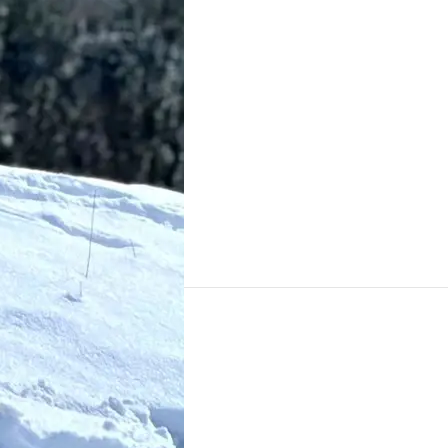
ΛΟΓΑΡΙΑΣΜΌΣ
Πίνακας ελέγχου
Παραγγελίες
Wishlist
Καλάθι αγορών
Ταμείο