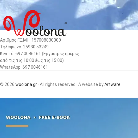
Ρούχα γυναικεία
Παιδιά
Ρούχα παιδικά
Αξεσουάρ
Αριθμός Γ.Ε.ΜΗ: 157008830000
Τηλέφωνο: 25930 53249
Κινητό: 697 0046161 (Eργάσιμες ημέρες
από τις τις 10:00 έως τις 15:00)
WhatsApp: 697 0046161
© 2026
woolona.gr
· All rights reserved · A website by
Artware