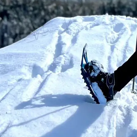
ΕΤΑΙΡΕΙΑ
ΚΑΤΗΓΟΡΙΕΣ
Για εμάς
Άνδρες
Μαλλί Μέρινο
Δραστηριότητες
Νέα
Ρούχα ανδρικά
Επικοινωνία
Γυναίκες
Δραστηριότητες