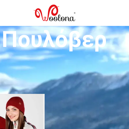
Πουλόβερ
ερ από μαλλί μερινό συνδυάζουν φυσική ζεστασιά, ανάλαφρη αίσθησ
σώμα να διατηρεί ευχάριστη θερμοκρασία και προσφέρει άνεση χωρίς 
όλαυσε την ποιότητα του 100% μαλλιού μερινό.
κες
Ρούχα γυναικεία
Πουλόβερ
Εμφάνισε
9
12