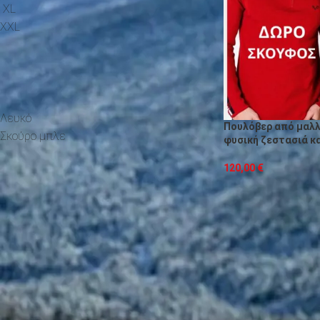
XL
1
XXL
1
ΧΡΏΜΑ
Λευκό
1
Πουλόβερ από μαλλ
Σκούρο μπλε
1
φυσική ζεστασιά κα
120,00
€
Τα γυναικεία πουλόβ
αναπνέει, διαχειρίζ
Η απαλή υφή και η κ
γραφείο, στην καθημε
Χάρη στις φυσικές ι
χρήσεις και πλύνε το
απαλότητά του.