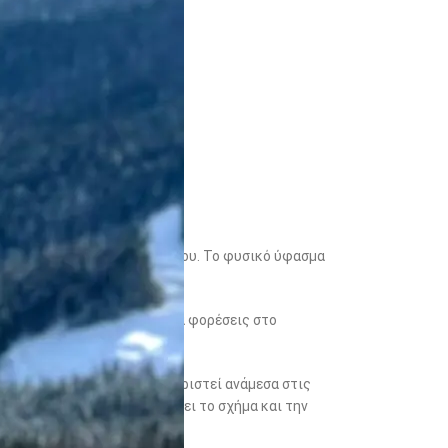
 συνηθισμένου μάλλινου ρούχου. Το φυσικό ύφασμα
ίας όταν ο καιρός αλλάζει.
χρι το βράδυ. Μπορείς να τα φορέσεις στο
νι, κολάν ή πουκάμισο.
ότερο χρόνο. Άφησέ το να αεριστεί ανάμεσα στις
ο οριζόντια για να διατηρήσει το σχήμα και την