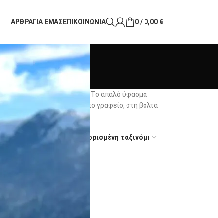
ΑΡΘΡΑ
ΓΙΑ ΕΜΑΣ
ΕΠΙΚΟΙΝΩΝΙΑ
0
/
0,00
€
η και διαχρονική κομψότητα. Το απαλό ύφασμα
περιττό βάρος. Φόρεσέ τα στο γραφείο, στη βόλτα
18
24