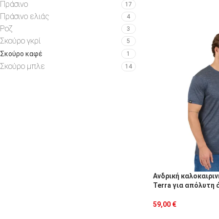
Πράσινο
17
Πράσινο ελιάς
4
Ροζ
3
Σκούρο γκρί
5
Σκούρο καφέ
1
Σκούρο μπλε
14
Ανδρική καλοκαιριν
Terra για απόλυτη 
59,00
€