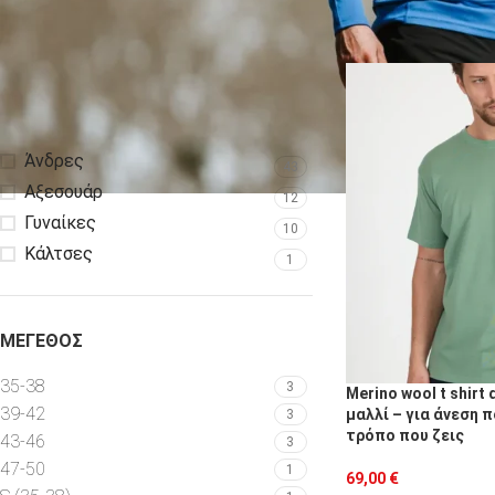
ΦΙΛΤΡΆΡΙΣΜΑ
Εμφάνισε
9
12
ΚΑΤΗΓΟΡΊΕΣ ΠΡΟΪΌΝΤΩΝ
Άνδρες
43
Αξεσουάρ
12
Γυναίκες
10
Κάλτσες
1
ΜΈΓΕΘΟΣ
35-38
3
Merino wool t shirt
39-42
μαλλί – για άνεση 
3
τρόπο που ζεις
43-46
3
47-50
1
69,00
€