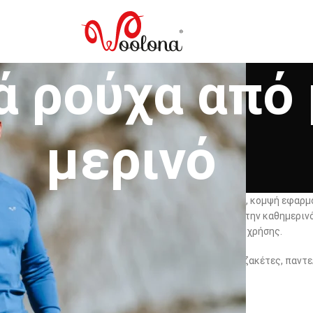
ά ρούχα από 
μερινό
ό μαλλί μερινό της Woolona συνδυάζουν φυσική άνεση, κομψή εφαρμο
φείο, στην πεζοπορία, στο ταξίδι, στην ποδηλασία ή στην καθημερι
ραμένουν ευχάριστα ακόμη και μετά από πολλές ώρες χρήσης.
 μπλούζες, T-shirt, ισοθερμικά, base layer, πουλόβερ, ζακέτες, παντ
ε εποχή και κάθε διαδρομή.
ες
Ρούχα ανδρικά
Ανδρικά ρούχα από μαλλί μερινό