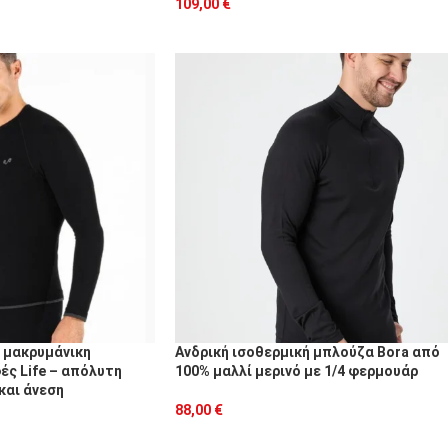
109,00
€
ή μακρυμάνικη
Ανδρική ισοθερμική μπλούζα Bora από
ές Life – απόλυτη
100% μαλλί μερινό με 1/4 φερμουάρ
και άνεση
88,00
€