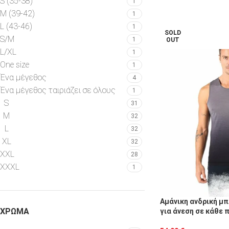
S (35-38)
1
Μ (39-42)
1
L (43-46)
1
SOLD
S/M
1
OUT
L/XL
1
One size
1
Ένα μέγεθος
4
Ένα μέγεθος ταιριάζει σε όλους
1
S
31
M
32
L
32
XL
32
XXL
28
XXXL
1
Αμάνικη ανδρική μπ
ΧΡΏΜΑ
για άνεση σε κάθε 