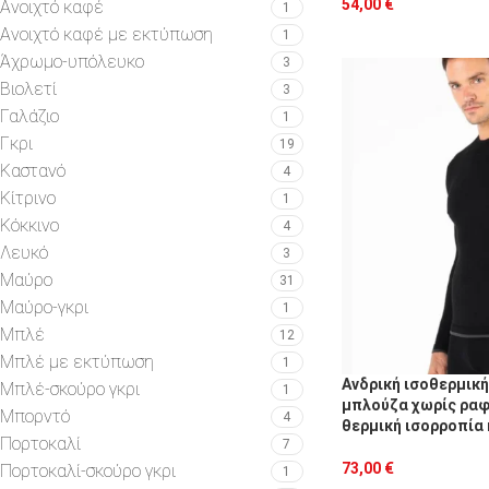
54,00
€
Ανοιχτό καφέ
1
Ανοιχτό καφέ με εκτύπωση
1
Άχρωμο-υπόλευκο
3
Βιολετί
3
Γαλάζιο
1
Γκρι
19
Καστανό
4
Κίτρινο
1
Κόκκινο
4
Λευκό
3
Μαύρο
31
Μαύρο-γκρι
1
Μπλέ
12
Μπλέ με εκτύπωση
1
Ανδρική ισοθερμικ
Μπλέ-σκούρο γκρι
1
μπλούζα χωρίς ραφ
Μπορντό
4
θερμική ισορροπία 
Πορτοκαλί
7
73,00
€
Πορτοκαλί-σκούρο γκρι
1