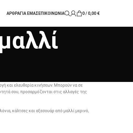
ΑΡΘΡΑ
ΓΙΑ ΕΜΑΣ
ΕΠΙΚΟΙΝΩΝΙΑ
0
/
0,00
€
μαλλί
γή και ελευθερία κινήσεων. Μπορούν να σε
νότητά σου, προσαρμόζονται στις αλλαγές της
ελόνια, κάλτσες και αξεσουάρ από μαλλί μερινό,