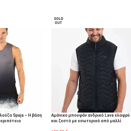
SOLD
OUT
λούζα Spaja – Η βάση
Αμάνικο μπουφάν ανδρικό Lava ελαφρύ
περιπέτεια
και ζεστό με εσωτερικό από μαλλί