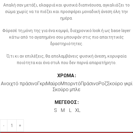
Απαλή σαν μετάξι, ελαφριά και φυσικά διαπνέουσα, αγκαλιάζει το
σώμα χωρίς να το πιέζει και προσφέρει μοναδική άνεση όλη την
ημέρα.
Φόρεσέ τη μόνη της για ένα κομψό, διαχρονικό look ή ως base layer
κάτω από το αγαπημένο σου μπουφάν στις πιο απαιτητικές
δραστηριότητες.
Ό,τι κι αν επιλέξεις, θα απολαμβάνεις φυσική άνεση, κορυφαία
ποιότητα και ένα στυλ που δεν περνά απαρατήρητο.
ΧΡΏΜΑ
Ανοιχτό πράσινο
Γκρι
Μαύρο
Μπορντό
Πράσινο
Ροζ
Σκούρο γκρί
Σκούρο μπλε
ΜΈΓΕΘΟΣ
S
M
L
XL