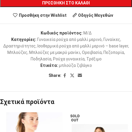
ΠΡΟΣΘΉΚΗ ΣΤΟ ΚΑΛΆΘΙ
Προσθήκη στην Wishlist
Οδηγός Μεγεθών
Κωδικός προϊόντος:
Μ/Δ
Κατηγορίες:
Γυναικεία ρούχα από μαλλί μερινό
,
Γυναίκες
,
Δραστηριότητες
,
Ισοθερμικά ρούχα από μαλλί μερινό – base layer
,
Μπλούζες
,
Μπλούζες με μακρύ μανίκι
,
Ορειβασία
,
Πεζοπορία
,
Ποδηλασία
,
Ρούχα γυναικεία
,
Τρέξιμο
Ετικέτα:
μπλούζα ζιβάγκο
Share:
Σχετικά προϊόντα
SOLD
OUT