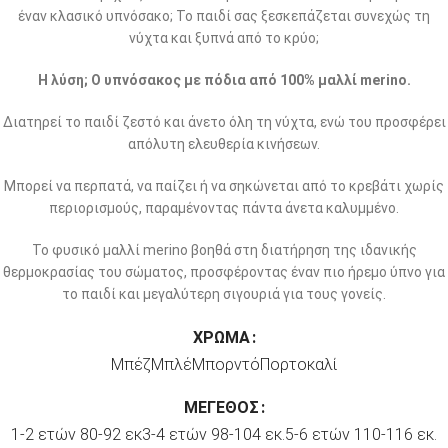
έναν κλασικό υπνόσακο; Το παιδί σας ξεσκεπάζεται συνεχώς τη
νύχτα και ξυπνά από το κρύο;
Η λύση; Ο υπνόσακος με πόδια από 100% μαλλί merino.
Διατηρεί το παιδί ζεστό και άνετο όλη τη νύχτα, ενώ του προσφέρει
απόλυτη ελευθερία κινήσεων.
Μπορεί να περπατά, να παίζει ή να σηκώνεται από το κρεβάτι χωρίς
περιορισμούς, παραμένοντας πάντα άνετα καλυμμένο.
Το φυσικό μαλλί merino βοηθά στη διατήρηση της ιδανικής
θερμοκρασίας του σώματος, προσφέροντας έναν πιο ήρεμο ύπνο για
το παιδί και μεγαλύτερη σιγουριά για τους γονείς.
ΧΡΏΜΑ
Μπέζ
Μπλέ
Μπορντό
Πορτοκαλί
ΜΈΓΕΘΟΣ
1-2 ετών 80-92 εκ
3-4 ετών 98-104 εκ.
5-6 ετών 110-116 εκ.