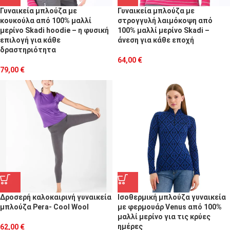
Γυναικεία μπλούζα με
Γυναικεία μπλούζα με
κουκούλα από 100% μαλλί
στρογγυλή λαιμόκοψη από
μερίνο Skadi hoodie – η φυσική
100% μαλλί μερίνο Skadi –
επιλογή για κάθε
άνεση για κάθε εποχή
δραστηριότητα
64,00
€
79,00
€
Δροσερή καλοκαιρινή γυναικεία
Ισοθερμική μπλούζα γυναικεία
μπλούζα Pera- Cool Wool
με φερμουάρ Venus από 100%
μαλλί μερίνο για τις κρύες
ημέρες
62,00
€