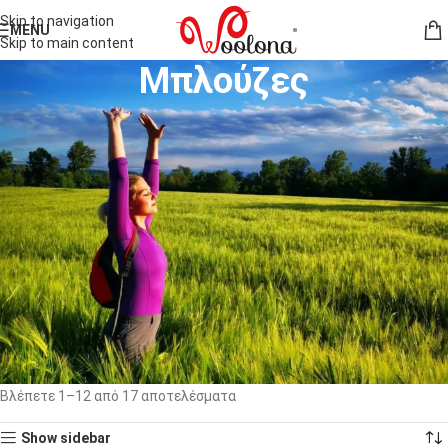
Skip to navigation
MENU
Skip to main content
Μπλούζες
Μια μπλούζα μπορεί να φορεθεί μόνη της, να γίνει η βάση ενός
συνδυασμού ή να σε συνοδεύσει από την καθημερινότητα μέχρι μια
διαδρομή στη φύση. Οι γυναικείες μπλούζες από μαλλί μερινό
προσφέρουν απαλή αίσθηση, φυσική διαπνοή και εφαρμογή που δεν
περιορίζει την κίνηση.
Στη συλλογή της Woolona θα βρεις μπλούζες με κοντό ή μακρύ
μανίκι, T-shirt, polo και σχέδια κατάλληλα για πεζοπορία, ταξίδια,
άθληση και καθημερινή χρήση. Οι λεπτές ίνες μερινό βοηθούν στη
διαχείριση της υγρασίας και παραμένουν ευχάριστες κοντά στο
δέρμα σε διαφορετικές θερμοκρασίες.
Αρχική σελίδα
Γυναίκες
Ρούχα γυναικεία
Μπλούζες
Βλέπετε 1–12 από 17 αποτελέσματα
Show sidebar