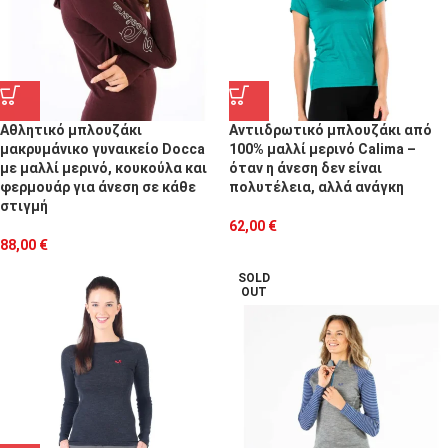
Αθλητικό μπλουζάκι
Αντιιδρωτικό μπλουζάκι από
μακρυμάνικο γυναικείο Docca
100% μαλλί μερινό Calima –
με μαλλί μερινό, κουκούλα και
όταν η άνεση δεν είναι
φερμουάρ για άνεση σε κάθε
πολυτέλεια, αλλά ανάγκη
στιγμή
62,00
€
88,00
€
SOLD
OUT