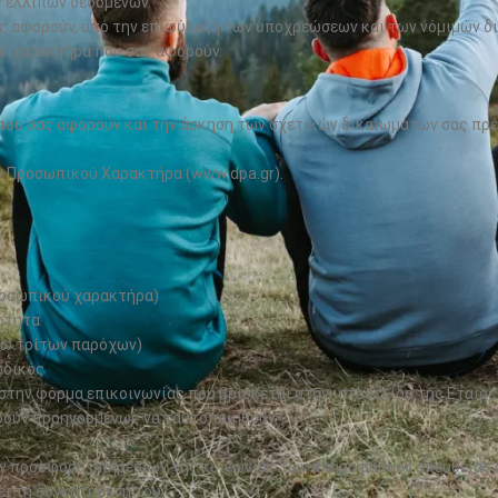
 ελλιπών δεδομένων.
 αφορούν, υπό την επιφύλαξη των υποχρεώσεων και των νόμιμών δι
ύ χαρακτήρα που σας αφορούν.
ου σας αφορούν και την άσκηση των σχετικών δικαιωμάτων σας πρέπ
ν Προσωπικού Χαρακτήρα (www.dpa.gr).
ροσωπικού χαρακτήρα)
ιότητα
σω τρίτων παρόχων)
ωδικός
ην φόρμα επικοινωνίας που βρίσκεται στην ιστοσελίδα της Εταιρεί
ορούν προηγουμένως να ταυτοποιηθούν.
 προσφορά υπηρεσιών της κοινωνίας των πληροφοριών απευθείας σε 
ει τη συγκατάθεση του.