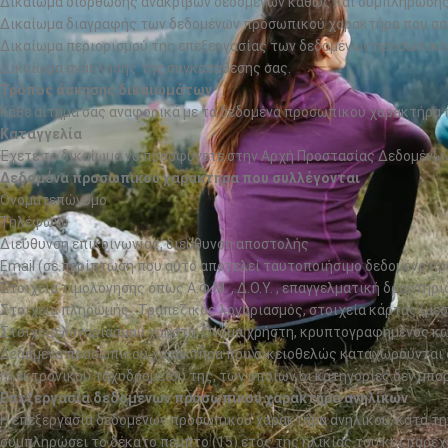
Δικαίωμα διόρθωσης ανακριβών δεδομένων καθώς και συμπλήρωσης
Δικαίωμα διαγραφής των δεδομένων προσωπικού χαρακτήρα που σας
Δικαίωμα περιορισμού της επεξεργασίας των δεδομένων προσωπικο
Δικαίωμα ανάκλησης της συγκατάθεσης σας.
Τρόπος άσκησης δικαιωμάτων
Κάθε αίτημα σας αναφορικά με τα δεδομένα προσωπικού χαρακτήρα π
Καταγγελία
Έχετε το δικαίωμα να προσφύγετε στην Αρχή Προστασίας Δεδομένω
Δεδομένα προσωπικού χαρακτήρα που συλλέγονται
Ονοματεπώνυμο
Τηλέφωνο
Διεύθυνση επικοινωνίας, διεύθυνση αποστολής
Email (σε περίπτωση που αυτό αποτελεί ταυτοποιήσιμο δεδομένο π
Στοιχεία τιμολόγησης όπως Α.Φ.Μ. , Δ.Ο.Υ. , επαγγελματική δραστηρ
Στοιχεία πληρωμής : Τραπεζικός λογαριασμός, στοιχεία κάρτας (μέ
Στοιχεία λογαριασμού χρήστη: Όνομα χρήστη, κρυπτογραφημένος κ
Δεδομένα προσωπικού χαρακτήρα που οικειοθελώς καταχωρούνται στ
ηλεκτρονικού ταχυδρομείου της, των οποίων οι κατηγορίες δεν μπ
Επεξεργασία δεδομένων προσωπικού χαρακτήρα ανηλίκων
Η επεξεργασία δεδομένων προσωπικού χαρακτήρα ανηλίκου, κατά την
συμπληρώσει το δέκατο πέμπτο (15) έτος της ηλικίας του και παρέχ