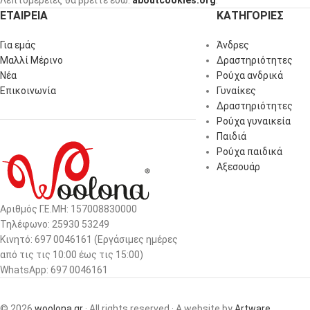
Λεπτομέρειες θα βρείτε εδώ:
aboutcookies.org
.
ΕΤΑΙΡΕΙΑ
ΚΑΤΗΓΟΡΙΕΣ
Για εμάς
Άνδρες
Μαλλί Μέρινο
Δραστηριότητες
Νέα
Ρούχα ανδρικά
Επικοινωνία
Γυναίκες
Δραστηριότητες
Ρούχα γυναικεία
Παιδιά
Ρούχα παιδικά
Αξεσουάρ
Αριθμός Γ.Ε.ΜΗ: 157008830000
Τηλέφωνο: 25930 53249
Κινητό: 697 0046161 (Eργάσιμες ημέρες
από τις τις 10:00 έως τις 15:00)
WhatsApp: 697 0046161
© 2026
woolona.gr
· All rights reserved · A website by
Artware