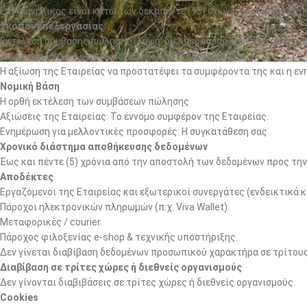
Εάν ο ανήλικος είναι κάτω των δεκαπέντε (15) ετών η επεξεργασία
Σκοποί επεξεργασίας
Εκτέλεση σύμβασης πώλησης (λήψη, διεκπεραίωση και αποστολή παρ
Συμμόρφωση με λογιστικές/φορολογικές υποχρεώσεις.
Η αξίωση της Εταιρείας να προστατέψει τα συμφέροντα της και η εν
Νομική Βάση
Η ορθή εκτέλεση των συμβάσεων πώλησης
Αξιώσεις της Εταιρείας: Το έννομο συμφέρον της Εταιρείας.
Ενημέρωση για μελλοντικές προσφορές: Η συγκατάθεση σας.
Χρονικό διάστημα αποθήκευσης δεδομένων
Έως και πέντε (5) χρόνια από την αποστολή των δεδομένων προς την
Αποδέκτες
Εργαζόμενοι της Εταιρείας και εξωτερικοί συνεργάτες (ενδεικτικά 
Πάροχοι ηλεκτρονικών πληρωμών (π.χ. Viva Wallet).
Μεταφορικές / courier.
Πάροχος φιλοξενίας e-shop & τεχνικής υποστήριξης.
Δεν γίνεται διαβίβαση δεδομένων προσωπικού χαρακτήρα σε τρίτους
Διαβίβαση σε τρίτες χώρες ή διεθνείς οργανισμούς
Δεν γίνονται διαβιβάσεις σε τρίτες χώρες ή διεθνείς οργανισμούς.
Cookies