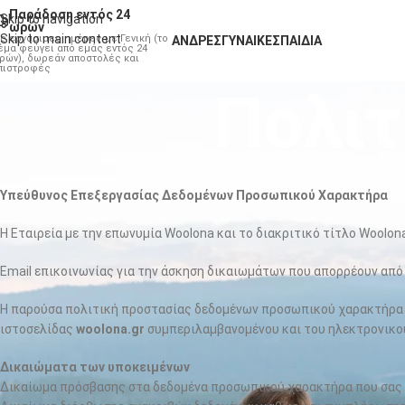
Παράδοση εντός 24
Skip to navigation
ωρών
Skip to main content
ις εργάσιμες ημέρες με Γενική (το
ΆΝΔΡΕΣ
ΓΥΝΑΊΚΕΣ
ΠΑΙΔΙΆ
έμα φεύγει από εμάς εντός 24
ρών), δωρεάν αποστολές και
πιστροφές
Πολιτ
Υπεύθυνος Επεξεργασίας Δεδομένων Προσωπικού Χαρακτήρα
Η Εταιρεία με την επωνυμία Woolona και το διακριτικό τίτλο Woolona
Email επικοινωνίας για την άσκηση δικαιωμάτων που απορρέουν από
Η παρούσα πολιτική προστασίας δεδομένων προσωπικού χαρακτήρα 
ιστοσελίδας
woolona.gr
συμπεριλαμβανομένου και του ηλεκτρονικού
Δικαιώματα των υποκειμένων
Δικαίωμα πρόσβασης στα δεδομένα προσωπικού χαρακτήρα που σας α