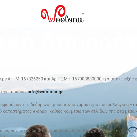
ική Απορρή
Home
Πολιτική Απορρήτου
 με Α.Φ.Μ. 167826250 και Αρ. Γ.Ε.ΜΗ. 157008830000, η οποία εφεξής κ
 την παρούσα:
info@woolona.gr
αφορά μόνο τα δεδομένα προσωπικού χαρακτήρα που συλλέγει η Ετα
 καταστήματος e-shop , καθώς και μέσω των σελίδων της στα μέσα κ
φορούν και εφόσον αυτά υφίστανται επεξεργασίας από την Εταιρεί