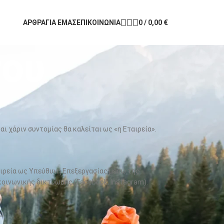
ΑΡΘΡΑ
ΓΙΑ ΕΜΑΣ
ΕΠΙΚΟΙΝΩΝΙΑ
0
/
0,00
€
του
αι χάριν συντομίας θα καλείται ως «η Εταιρεία».
ιρεία ως Υπεύθυνη Επεξεργασίας μέσω της
οινωνικής δικτύωσης (Facebook, Instagram).
α.