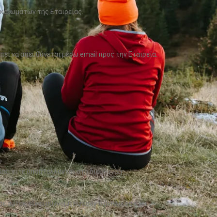
καιωμάτων της Εταιρείας.
ει να απευθύνεται μέσω email προς την Εταιρεία.
ας, είτε αποστέλλονται στη διεύθυνση
αυτόν, είναι σύννομη εφόσον ο ανήλικος έχει