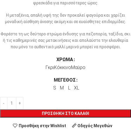
φρεσκάδα για περισσότερες ώρες.
Η μεταξένια, απαλή υφή της δεν προκαλεί φαγούρα και χαρίζει
μοναδική αίσθηση άνεσης ακόμη και σε ευαίσθητες επιδερμίδες.
Φορέστε τη ως δεύτερο στρώμα ένδυσης για πεζοπορία, ταξίδια, σκι
ή τις καθημερινές σας μετακινήσεις και απολαύστε την ελευθερία
που μόνο το αυθεντικό μαλλί μερινό μπορεί να προσφέρει.
ΧΡΏΜΑ
Γκρι
Κόκκινο
Μαύρο
ΜΈΓΕΘΟΣ
S
M
L
XL
ΠΡΟΣΘΉΚΗ ΣΤΟ ΚΑΛΆΘΙ
Προσθήκη στην Wishlist
Οδηγός Μεγεθών