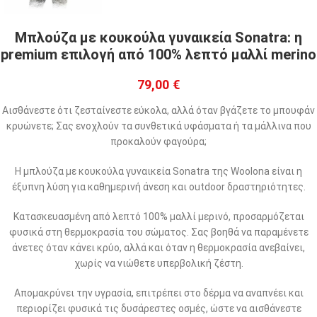
Μπλούζα με κουκούλα γυναικεία Sonatra: η
premium επιλογή από 100% λεπτό μαλλί merino
79,00
€
Αισθάνεστε ότι ζεσταίνεστε εύκολα, αλλά όταν βγάζετε το μπουφάν
κρυώνετε; Σας ενοχλούν τα συνθετικά υφάσματα ή τα μάλλινα που
προκαλούν φαγούρα;
Η μπλούζα με κουκούλα γυναικεία Sonatra της Woolona είναι η
έξυπνη λύση για καθημερινή άνεση και outdoor δραστηριότητες.
Κατασκευασμένη από λεπτό 100% μαλλί μερινό, προσαρμόζεται
φυσικά στη θερμοκρασία του σώματος. Σας βοηθά να παραμένετε
άνετες όταν κάνει κρύο, αλλά και όταν η θερμοκρασία ανεβαίνει,
χωρίς να νιώθετε υπερβολική ζέστη.
Απομακρύνει την υγρασία, επιτρέπει στο δέρμα να αναπνέει και
περιορίζει φυσικά τις δυσάρεστες οσμές, ώστε να αισθάνεστε