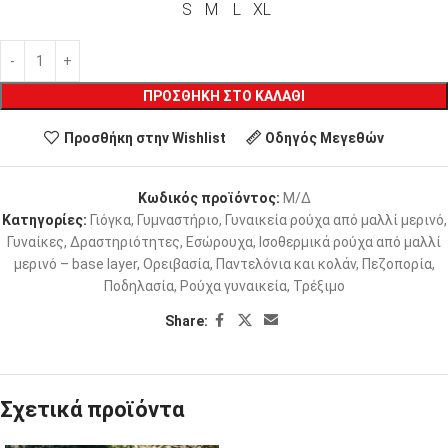
S
M
L
XL
ΠΡΟΣΘΉΚΗ ΣΤΟ ΚΑΛΆΘΙ
Προσθήκη στην Wishlist
Οδηγός Μεγεθών
Κωδικός προϊόντος:
Μ/Δ
Κατηγορίες:
Γιόγκα
,
Γυμναστήριο
,
Γυναικεία ρούχα από μαλλί μερινό
,
Γυναίκες
,
Δραστηριότητες
,
Εσώρουχα
,
Ισοθερμικά ρούχα από μαλλί
μερινό – base layer
,
Ορειβασία
,
Παντελόνια και κολάν
,
Πεζοπορία
,
Ποδηλασία
,
Ρούχα γυναικεία
,
Τρέξιμο
Share:
Σχετικά προϊόντα