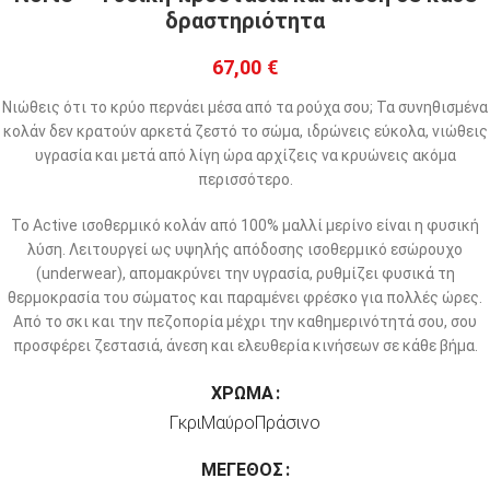
δραστηριότητα
67,00
€
Νιώθεις ότι το κρύο περνάει μέσα από τα ρούχα σου; Τα συνηθισμένα
κολάν δεν κρατούν αρκετά ζεστό το σώμα, ιδρώνεις εύκολα, νιώθεις
υγρασία και μετά από λίγη ώρα αρχίζεις να κρυώνεις ακόμα
περισσότερο.
Το Active ισοθερμικό κολάν από 100% μαλλί μερίνο είναι η φυσική
λύση. Λειτουργεί ως υψηλής απόδοσης ισοθερμικό εσώρουχο
(underwear), απομακρύνει την υγρασία, ρυθμίζει φυσικά τη
θερμοκρασία του σώματος και παραμένει φρέσκο για πολλές ώρες.
Από το σκι και την πεζοπορία μέχρι την καθημερινότητά σου, σου
προσφέρει ζεστασιά, άνεση και ελευθερία κινήσεων σε κάθε βήμα.
ΧΡΏΜΑ
Γκρι
Μαύρο
Πράσινο
ΜΈΓΕΘΟΣ