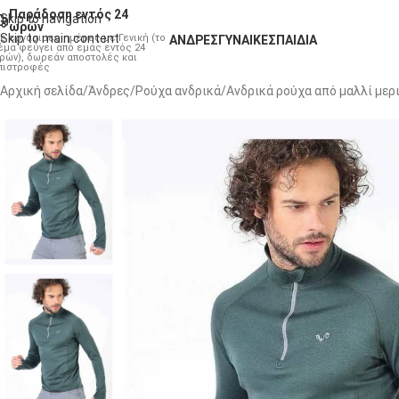
Παράδοση εντός 24
Skip to navigation
ωρών
Skip to main content
ις εργάσιμες ημέρες με Γενική (το
ΆΝΔΡΕΣ
ΓΥΝΑΊΚΕΣ
ΠΑΙΔΙΆ
έμα φεύγει από εμάς εντός 24
ρών), δωρεάν αποστολές και
πιστροφές
Αρχική σελίδα
Άνδρες
Ρούχα ανδρικά
Ανδρικά ρούχα από μαλλί μερ