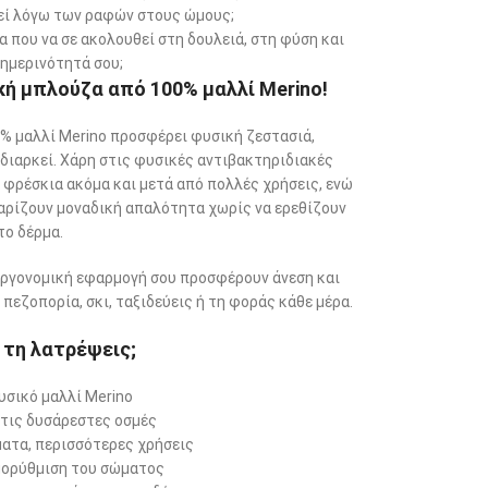
λεί λόγω των ραφών στους ώμους;
α που να σε ακολουθεί στη δουλειά, στη φύση και
ημερινότητά σου;
ική μπλούζα
από 100% μαλλί Merino!
% μαλλί Merino προσφέρει φυσική ζεστασιά,
 διαρκεί. Χάρη στις φυσικές αντιβακτηριδιακές
ι φρέσκια ακόμα και μετά από πολλές χρήσεις, ενώ
αρίζουν μοναδική απαλότητα χωρίς να ερεθίζουν
το δέρμα.
εργονομική εφαρμογή σου προσφέρουν άνεση και
 πεζοπορία, σκι, ταξιδεύεις ή τη φοράς κάθε μέρα.
α τη λατρέψεις;
σικό μαλλί Merino
 τις δυσάρεστες οσμές
ατα, περισσότερες χρήσεις
μορύθμιση του σώματος