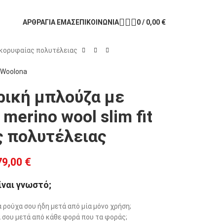
ΑΡΘΡΑ
ΓΙΑ ΕΜΑΣ
ΕΠΙΚΟΙΝΩΝΙΑ
0
/
0,00
€
t κορυφαίας πολυτέλειας
Woolona
ρική μπλούζα με
erino wool slim fit
ς πολυτέλειας
79,00
€
ίναι γνωστό;
 ρούχα σου ήδη μετά από μία μόνο χρήση;
α σου μετά από κάθε φορά που τα φοράς;