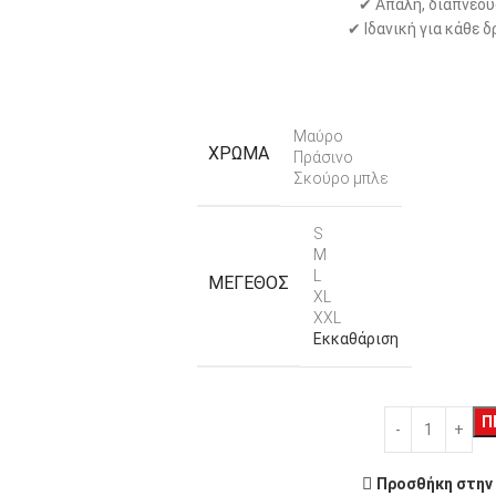
✔ Απαλή, διαπνέου
✔ Ιδανική για κάθε 
Μαύρο
ΧΡΏΜΑ
Πράσινο
Σκούρο μπλε
S
M
L
ΜΈΓΕΘΟΣ
XL
XXL
Εκκαθάριση
Π
Προσθήκη στην 