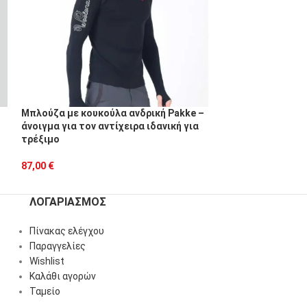
Μπλούζα με κουκούλα ανδρική Pakke –
Μπλούζα ανδρικ
άνοιγμα για τον αντίχειρα ιδανική για
100% μαλλί μερι
τρέξιμο
69,00
€
87,00
€
ΛΟΓΑΡΙΑΣΜΌΣ
Πίνακας ελέγχου
Παραγγελίες
Wishlist
Καλάθι αγορών
Ταμείο