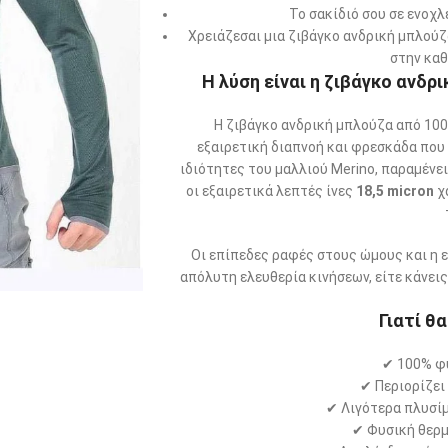
Το σακίδιό σου σε ενοχ
Χρειάζεσαι μια ζιβάγκο ανδρική μπλούζ
στην καθ
Η λύση είναι η
ζιβάγκο ανδρ
Η ζιβάγκο ανδρική μπλούζα από 100
εξαιρετική διαπνοή και φρεσκάδα που
ιδιότητες του μαλλιού Merino, παραμένε
οι εξαιρετικά λεπτές ίνες
18,5 micron
χ
Οι επίπεδες ραφές στους ώμους και η 
απόλυτη ελευθερία κινήσεων, είτε κάνεις
Γιατί θ
✔ 100% φυ
✔ Περιορίζει
✔ Λιγότερα πλυσίμ
✔ Φυσική θερ