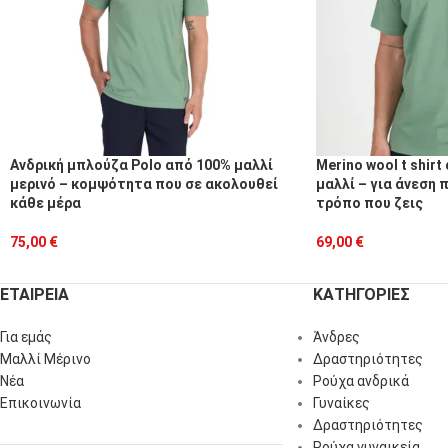
Ανδρική μπλούζα Polo από 100% μαλλί
Merino wool t shir
μερινό – κομψότητα που σε ακολουθεί
μαλλί – για άνεση 
κάθε μέρα
τρόπο που ζεις
75,00
€
69,00
€
ΕΤΑΙΡΕΙΑ
ΚΑΤΗΓΟΡΙΕΣ
Για εμάς
Άνδρες
Μαλλί Μέρινο
Δραστηριότητες
Νέα
Ρούχα ανδρικά
Επικοινωνία
Γυναίκες
Δραστηριότητες
Ρούχα γυναικεία