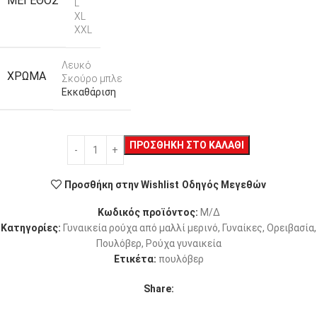
ΜΈΓΕΘΟΣ
L
XL
XXL
Λευκό
ΧΡΏΜΑ
Σκούρο μπλε
Εκκαθάριση
ΠΡΟΣΘΉΚΗ ΣΤΟ ΚΑΛΆΘΙ
Προσθήκη στην Wishlist
Οδηγός Μεγεθών
Κωδικός προϊόντος:
Μ/Δ
Κατηγορίες:
Γυναικεία ρούχα από μαλλί μερινό
,
Γυναίκες
,
Ορειβασία
,
Πουλόβερ
,
Ρούχα γυναικεία
Ετικέτα:
πουλόβερ
Share: