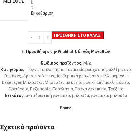
ΜΈΓΕΘΟΣ
L
XL
Εκκαθάριση
ΠΡΟΣΘΉΚΗ ΣΤΟ ΚΑΛΆΘΙ
Προσθήκη στην Wishlist
Οδηγός Μεγεθών
Κωδικός προϊόντος:
Μ/Δ
Κατηγορίες:
Γιόγκα
,
Γυμναστήριο
,
Γυναικεία ρούχα από μαλλί μερινό
,
Γυναίκες
,
Δραστηριότητες
,
Ισοθερμικά ρούχα από μαλλί μερινό –
base layer
,
Μπλούζες
,
Μπλούζες με κοντό μανίκι από μαλλί μερινό
,
Ορειβασία
,
Πεζοπορία
,
Ποδηλασία
,
Ρούχα γυναικεία
,
Τρέξιμο
Ετικέτες:
αντιιδρωτική γυναικεία μπλούζα
,
γυναικεία μπλούζα
Share:
Σχετικά προϊόντα