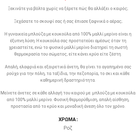
Ξεκινάτε για βόλτα χωρίς να ξέρετε πώς θα αλλάξει ο καιρός;
Ξεχάσατε το σκουφί σας ή σας έπιασε ξαφνικά ο αέρας;
Η γυναικεία μπλούζα με κουκούλα από 100% μαλλί μερίνο είναι η
έξυπνη λύση. Η κουκούλα σας προστατεύει αμέσως όταν τη
χρειαστείτε, ενώ το φυσικό μαλλί μερίνο διατηρεί τη σωστή
θερμοκρασία του σώματος, είτε κάνει κρύο είτε ζέστη.
Απαλή, ελαφριά και εξαιρετικά άνετη, θα γίνει το αγαπημένο σας
ρούχο για την πόλη, τα ταξίδια, την πεζοπορία, το σκι και κάθε
καθημερινή δραστηριότητα.
Μείνετε άνετες σε κάθε αλλαγή του καιρού με μπλούζα με κουκούλα
από 100% μαλλί μερίνο. Φυσική θερμορύθμιση, απαλή αίσθηση,
προστασία από το κρύο και μοναδική άνεση όλο τον χρόνο.
ΧΡΏΜΑ
Ροζ