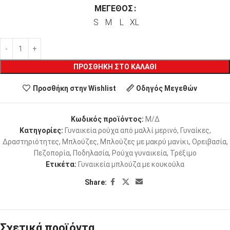
ΜΈΓΕΘΟΣ
S
M
L
XL
ΠΡΟΣΘΉΚΗ ΣΤΟ ΚΑΛΆΘΙ
Προσθήκη στην Wishlist
Οδηγός Μεγεθών
Κωδικός προϊόντος:
Μ/Δ
Κατηγορίες:
Γυναικεία ρούχα από μαλλί μερινό
,
Γυναίκες
,
Δραστηριότητες
,
Μπλούζες
,
Μπλούζες με μακρύ μανίκι
,
Ορειβασία
,
Πεζοπορία
,
Ποδηλασία
,
Ρούχα γυναικεία
,
Τρέξιμο
Ετικέτα:
Γυναικεία μπλούζα με κουκούλα
Share:
Σχετικά προϊόντα