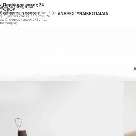
Παράδοση εντός 24
Skip to navigation
ωρών
Skip to main content
ις εργάσιμες ημέρες με Γενική (το
ΆΝΔΡΕΣ
ΓΥΝΑΊΚΕΣ
ΠΑΙΔΙΆ
έμα φεύγει από εμάς εντός 24
ρών), δωρεάν αποστολές και
πιστροφές