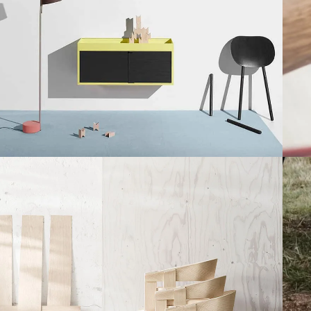
Kitchen
Suspendisse quam at vestibulum
N