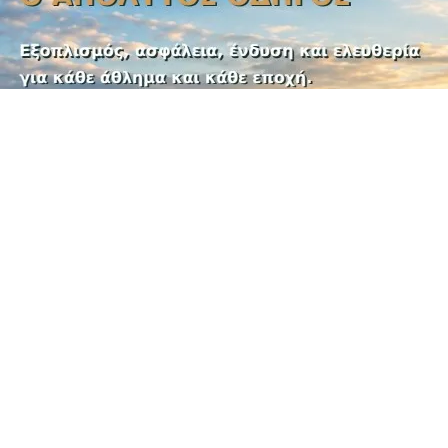
Αποκτήστε δωρεάν το e-book «Outdoor Sports»