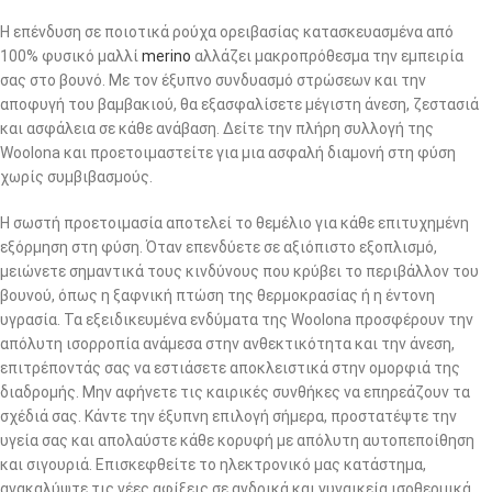
Η επένδυση σε ποιοτικά ρούχα ορειβασίας κατασκευασμένα από
100% φυσικό μαλλί
merino
αλλάζει μακροπρόθεσμα την εμπειρία
σας στο βουνό. Με τον έξυπνο συνδυασμό στρώσεων και την
αποφυγή του βαμβακιού, θα εξασφαλίσετε μέγιστη άνεση, ζεστασιά
και ασφάλεια σε κάθε ανάβαση. Δείτε την πλήρη συλλογή της
Woolona και προετοιμαστείτε για μια ασφαλή διαμονή στη φύση
χωρίς συμβιβασμούς.
Η σωστή προετοιμασία αποτελεί το θεμέλιο για κάθε επιτυχημένη
εξόρμηση στη φύση. Όταν επενδύετε σε αξιόπιστο εξοπλισμό,
μειώνετε σημαντικά τους κινδύνους που κρύβει το περιβάλλον του
βουνού, όπως η ξαφνική πτώση της θερμοκρασίας ή η έντονη
υγρασία. Τα εξειδικευμένα ενδύματα της Woolona προσφέρουν την
απόλυτη ισορροπία ανάμεσα στην ανθεκτικότητα και την άνεση,
επιτρέποντάς σας να εστιάσετε αποκλειστικά στην ομορφιά της
διαδρομής. Μην αφήνετε τις καιρικές συνθήκες να επηρεάζουν τα
σχέδιά σας. Κάντε την έξυπνη επιλογή σήμερα, προστατέψτε την
υγεία σας και απολαύστε κάθε κορυφή με απόλυτη αυτοπεποίθηση
και σιγουριά. Επισκεφθείτε το ηλεκτρονικό μας κατάστημα,
ανακαλύψτε τις νέες αφίξεις σε ανδρικά και γυναικεία ισοθερμικά