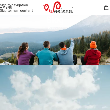
Skip to navigation
MENU
Skip to main content
Blog
Home
Νέα
ΝΈΑ
Βήματα για να επιλέξετε
κατάλληλα ρούχα ορειβασίας για
ασφαλή παραμονή στο βουνό