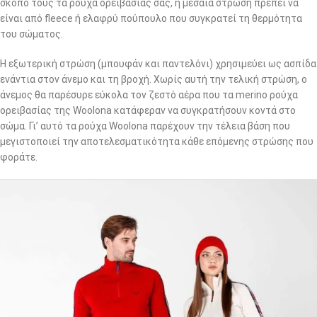
σκοπό τους τα ρούχα ορειβασίας σας, η μεσαία στρώση πρέπει να
είναι από fleece ή ελαφρύ πούπουλο που συγκρατεί τη θερμότητα
του σώματος.
Η εξωτερική στρώση (μπουφάν και παντελόνι) χρησιμεύει ως ασπίδα
ενάντια στον άνεμο και τη βροχή. Χωρίς αυτή την τελική στρώση, ο
άνεμος θα παρέσυρε εύκολα τον ζεστό αέρα που τα merino ρούχα
ορειβασίας της Woolona κατάφεραν να συγκρατήσουν κοντά στο
σώμα. Γι’ αυτό τα ρούχα Woolona παρέχουν την τέλεια βάση που
μεγιστοποιεί την αποτελεσματικότητα κάθε επόμενης στρώσης που
φοράτε.