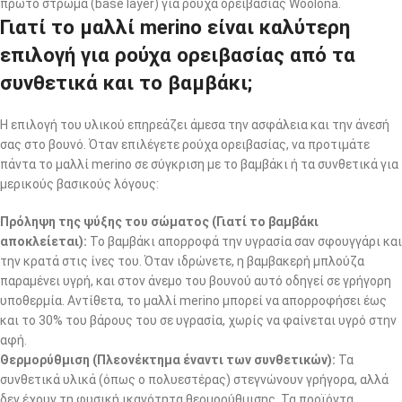
Γιατί το μαλλί merino είναι καλύτερη
επιλογή για ρούχα ορειβασίας από τα
συνθετικά και το βαμβάκι;
Η επιλογή του υλικού επηρεάζει άμεσα την ασφάλεια και την άνεσή
σας στο βουνό. Όταν επιλέγετε ρούχα ορειβασίας, να προτιμάτε
πάντα το μαλλί merino σε σύγκριση με το βαμβάκι ή τα συνθετικά για
μερικούς βασικούς λόγους:
Πρόληψη της ψύξης του σώματος (Γιατί το βαμβάκι
αποκλείεται):
Το βαμβάκι απορροφά την υγρασία σαν σφουγγάρι και
την κρατά στις ίνες του. Όταν ιδρώνετε, η βαμβακερή μπλούζα
παραμένει υγρή, και στον άνεμο του βουνού αυτό οδηγεί σε γρήγορη
υποθερμία. Αντίθετα, το μαλλί merino μπορεί να απορροφήσει έως
και το 30% του βάρους του σε υγρασία, χωρίς να φαίνεται υγρό στην
αφή.
Θερμορύθμιση (Πλεονέκτημα έναντι των συνθετικών):
Τα
συνθετικά υλικά (όπως ο πολυεστέρας) στεγνώνουν γρήγορα, αλλά
δεν έχουν τη φυσική ικανότητα θερμορύθμισης. Τα προϊόντα