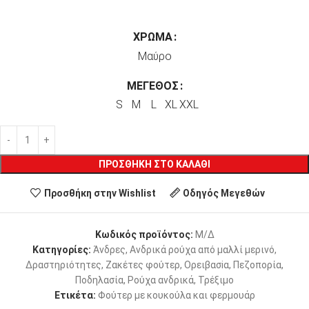
ΧΡΏΜΑ
Μαύρο
ΜΈΓΕΘΟΣ
S
M
L
XL
XXL
ΠΡΟΣΘΉΚΗ ΣΤΟ ΚΑΛΆΘΙ
Προσθήκη στην Wishlist
Οδηγός Μεγεθών
Κωδικός προϊόντος:
Μ/Δ
Κατηγορίες:
Άνδρες
,
Ανδρικά ρούχα από μαλλί μερινό
,
Δραστηριότητες
,
Ζακέτες φούτερ
,
Ορειβασiα
,
Πεζοπορία
,
Ποδηλασία
,
Ρούχα ανδρικά
,
Τρέξιμο
Ετικέτα:
Φούτερ με κουκούλα και φερμουάρ