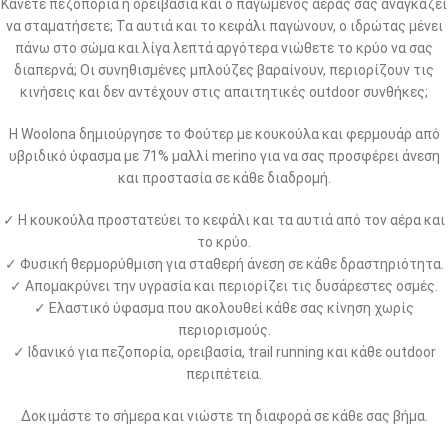
Κάνετε πεζοπορία ή ορειβασία και ο παγωμένος αέρας σας αναγκάζει
να σταματήσετε; Τα αυτιά και το κεφάλι παγώνουν, ο ιδρώτας μένει
πάνω στο σώμα και λίγα λεπτά αργότερα νιώθετε το κρύο να σας
διαπερνά; Οι συνηθισμένες μπλούζες βαραίνουν, περιορίζουν τις
κινήσεις και δεν αντέχουν στις απαιτητικές outdoor συνθήκες;
Η Woolona δημιούργησε το Φούτερ με κουκούλα και φερμουάρ από
υβριδικό ύφασμα με 71% μαλλί merino για να σας προσφέρει άνεση
και προστασία σε κάθε διαδρομή.
✓ Η κουκούλα προστατεύει το κεφάλι και τα αυτιά από τον αέρα και
το κρύο.
✓ Φυσική θερμορύθμιση για σταθερή άνεση σε κάθε δραστηριότητα.
✓ Απομακρύνει την υγρασία και περιορίζει τις δυσάρεστες οσμές.
✓ Ελαστικό ύφασμα που ακολουθεί κάθε σας κίνηση χωρίς
περιορισμούς.
✓ Ιδανικό για πεζοπορία, ορειβασία, trail running και κάθε outdoor
περιπέτεια.
Δοκιμάστε το σήμερα και νιώστε τη διαφορά σε κάθε σας βήμα.