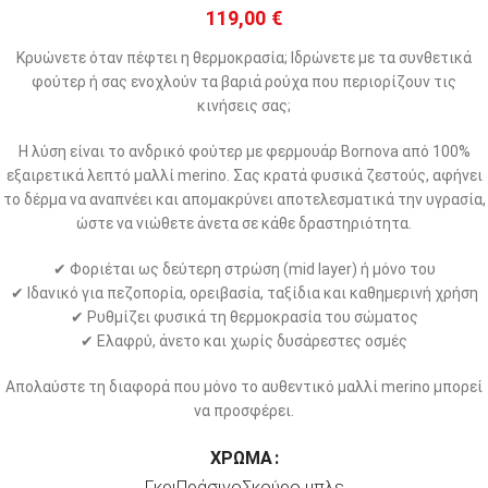
119,00
€
Κρυώνετε όταν πέφτει η θερμοκρασία; Ιδρώνετε με τα συνθετικά
φούτερ ή σας ενοχλούν τα βαριά ρούχα που περιορίζουν τις
κινήσεις σας;
Η λύση είναι το ανδρικό φούτερ με φερμουάρ Bornova από 100%
εξαιρετικά λεπτό μαλλί merino. Σας κρατά φυσικά ζεστούς, αφήνει
το δέρμα να αναπνέει και απομακρύνει αποτελεσματικά την υγρασία,
ώστε να νιώθετε άνετα σε κάθε δραστηριότητα.
✔ Φοριέται ως δεύτερη στρώση (mid layer) ή μόνο του
✔ Ιδανικό για πεζοπορία, ορειβασία, ταξίδια και καθημερινή χρήση
✔ Ρυθμίζει φυσικά τη θερμοκρασία του σώματος
✔ Ελαφρύ, άνετο και χωρίς δυσάρεστες οσμές
Απολαύστε τη διαφορά που μόνο το αυθεντικό μαλλί merino μπορεί
να προσφέρει.
ΧΡΏΜΑ
Γκρι
Πράσινο
Σκούρο μπλε