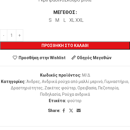
ΜΈΓΕΘΟΣ
S
M
L
XL
XXL
ΠΡΟΣΘΉΚΗ ΣΤΟ ΚΑΛΆΘΙ
Προσθήκη στην Wishlist
Οδηγός Μεγεθών
Κωδικός προϊόντος:
Μ/Δ
Κατηγορίες:
Άνδρες
,
Ανδρικά ρούχα από μαλλί μερινό
,
Γυμναστήριο
,
Δραστηριότητες
,
Ζακέτες φούτερ
,
Ορειβασiα
,
Πεζοπορία
,
Ποδηλασία
,
Ρούχα ανδρικά
Ετικέτα:
φούτερ
Share: