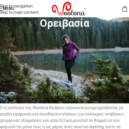
Skip to navigation
MENU
Skip to main content
Ορειβασία
Στην ορειβασία, η ένταση της ανάβασης, ο δυνατός αέρας και οι
απότομες μεταβολές της θερμοκρασίας μπορούν να συναντηθούν
μέσα στην ίδια διαδρομή. Τα γυναικεία ρούχα ορειβασίας χρειάζεται
να συνεργάζονται με το σώμα, να διαχειρίζονται την υγρασία και να
μην προσθέτουν περιττό βάρος στην κίνηση.
Το μαλλί μερινό δημιουργεί ένα φυσικό πρώτο στρώμα που αναπνέει
και παραμένει ευχάριστο τόσο κατά την προσπάθεια όσο και στις
στάσεις. Μπλούζες, ισοθερμικά κολάν, κάλτσες και αξεσουάρ
μπορούν να συνδυαστούν ανάλογα με την εποχή, το υψόμετρο και τη
δυσκολία της διαδρομής.
Στη συλλογή της Woolona θα βρεις γυναικεία ρούχα ορειβασίας με
απαλή εφαρμογή και ελευθερία κινήσεων, για πολύωρες αναβάσεις,
χειμερινές εξορμήσεις και απαιτητικά μονοπάτια. Κομμάτια που
φοριούνται μόνα τους ή ως μέρος ενός σωστού layering, ώστε να