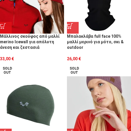
Μάλλινος σκούφος από μαλλί
Μπαλακλάβα full face 100%
merino Icewall για απόλυτη
μαλλί μερινό για μότο, σκι &
άνεση και ζεστασιά
outdoor
33,00
€
26,00
€
SOLD
SOLD
OUT
OUT