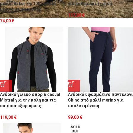
μανίκι Asker zip 100% μαλλί
για καθημερινή χρήση
μερινό με φερμουάρ
117,00
€
74,00
€
Ανδρικό γιλέκο σπορ & casual
Ανδρικό υφασμάτινο παντελόνι
Mistral για την πόλη και τις
Chino από μαλλί merino για
outdoor εξορμήσεις
απόλυτη άνεση
119,00
€
99,00
€
SOLD
OUT