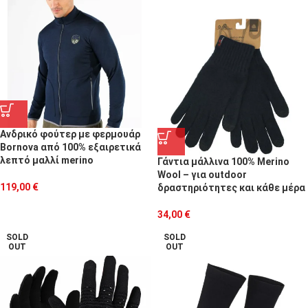
Ανδρικό φούτερ με φερμουάρ
Bornova από 100% εξαιρετικά
λεπτό μαλλί merino
Γάντια μάλλινα 100% Merino
Wool – για οutdoor
119,00
€
δραστηριότητες και κάθε μέρα
34,00
€
SOLD
SOLD
OUT
OUT