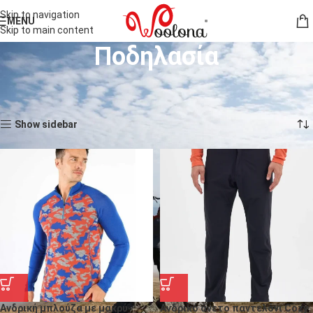
Skip to navigation
MENU
Skip to main content
Ποδηλασία
Αρχική σελίδα
Άνδρες
Δραστηριότητες
Ποδηλασία
Σελίδα 2
Βλέπετε 13–24 από 42 αποτελέσματα
Show sidebar
Ανδρική μπλούζα με μακρύ
Ανδρικό άνετο παντελόνι Cozy