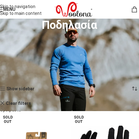
Skip to navigation
MENU
Skip to main content
Ποδηλασία
Τα ρούχα για ποδηλασία από 100% μαλλί μερινό προσφέρουν φυσική
θερμορύθμιση, διαπνοή και άνεση σε κάθε διαδρομή. Είτε κάνετε μια
σύντομη βόλτα είτε διανύετε μεγάλες αποστάσεις, σας βοηθούν να
παραμένετε στεγνοί, άνετοι και συγκεντρωμένοι μόνο στην πορεία.
Αρχική σελίδα
Άνδρες
Δραστηριότητες
Ποδηλασία
Προβάλλονται όλα - 12 αποτελέσματα
Show sidebar
Clear filters
Ορειβασία
SOLD
SOLD
OUT
OUT