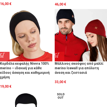
16,00
€
46,00
€
Κορδέλα κεφαλής Nivvra 100%
Μάλλινος σκούφος από μαλλί
merino – ιδανική για κάθε
merino Icewall για απόλυτη
είδους άσκηση και καθημερινή
άνεση και ζεστασιά
χρήση
33,00
€
19,00
€
SOLD
OUT