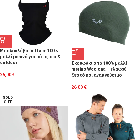
Μπαλακλάβα full face 100%
μαλλί μερινό για μότο, σκι &
outdoor
Σκουφάκι από 100% μαλλί
merino Woolona – ελαφρύ,
26,00
€
ζεστό και αναπνεύσιμο
26,00
€
SOLD
OUT