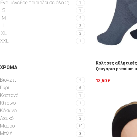
Ένα μέγεθος ταιριάζει σε όλους
1
S
1
M
2
L
2
XL
2
XXL
1
Κάλτσες αθλητικές 
ΧΡΏΜΑ
ζευγάρια premium u
Βιολετί
2
13,50
€
Γκρι
6
Καστανό
1
Κίτρινο
1
Κόκκινο
1
Λευκό
2
Μαύρο
10
Μπλέ
3