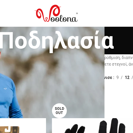
Ποδηλασία
σία από 100% μαλλί μερινό προσφέρουν φυσική θερμορύθμιση, διαπνοή
διανύετε μεγάλες αποστάσεις, σας βοηθούν να παραμένετε στεγνοί, άν
ες
Δραστηριότητες
Ποδηλασία
Εμφάνισε
9
12
SOLD
OUT