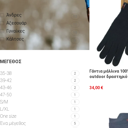
ΚΑΤΗΓΟΡΊΕΣ ΠΡΟΪΌΝΤΩΝ
Άνδρες
12
Αξεσουάρ
11
Γυναίκες
10
Κάλτσες
1
ΜΈΓΕΘΟΣ
Γάντια μάλλινα 100
35-38
2
οutdoor δραστηριό
39-42
2
43-46
34,00
€
2
47-50
1
S/M
1
L/XL
1
One size
1
Ένα μέγεθος
5