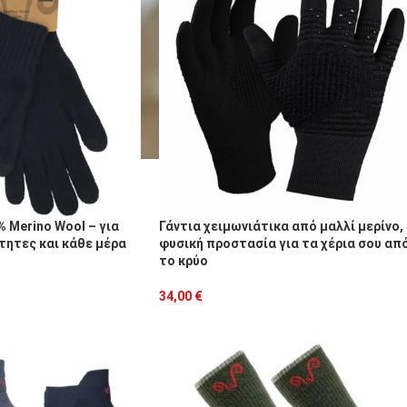
% Merino Wool – για
Γάντια χειμωνιάτικα από μαλλί μερίνο,
τητες και κάθε μέρα
φυσική προστασία για τα χέρια σου απ
το κρύο
34,00
€