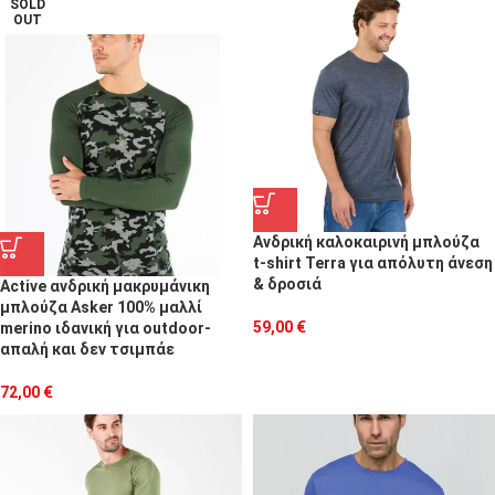
SOLD
OUT
Ανδρική καλοκαιρινή μπλούζα
t-shirt Terra για απόλυτη άνεση
& δροσιά
Active ανδρική μακρυμάνικη
μπλούζα Asker 100% μαλλί
59,00
€
merino ιδανική για outdoor-
απαλή και δεν τσιμπάε
72,00
€