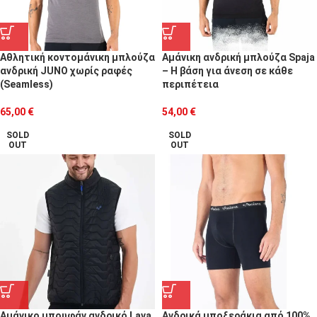
Αθλητική κοντομάνικη μπλούζα
Αμάνικη ανδρική μπλούζα Spaja
ανδρική JUNO χωρίς ραφές
– Η βάση για άνεση σε κάθε
(Seamless)
περιπέτεια
65,00
€
54,00
€
SOLD
SOLD
OUT
OUT
Αμάνικο μπουφάν ανδρικό Lava
Ανδρικά μποξεράκια από 100%