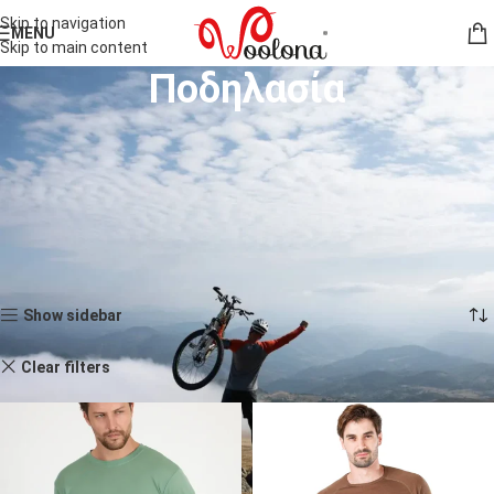
Skip to navigation
MENU
Skip to main content
Ποδηλασία
Τα ρούχα για ποδηλασία από 100% μαλλί μερινό προσφέρουν φυσική
θερμορύθμιση, διαπνοή και άνεση σε κάθε διαδρομή. Είτε κάνετε μια
σύντομη βόλτα είτε διανύετε μεγάλες αποστάσεις, σας βοηθούν να
παραμένετε στεγνοί, άνετοι και συγκεντρωμένοι μόνο στην πορεία.
Αρχική σελίδα
Άνδρες
Δραστηριότητες
Ποδηλασία
Βλέπετε 1–12 από 42 αποτελέσματα
Show sidebar
Clear filters
Άνδρες